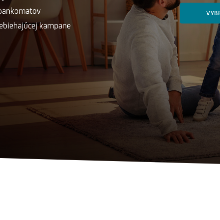
 bankomatov
VYB
ebiehajúcej kampane