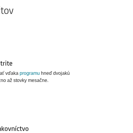
čtov
trite
mať vďaka
programu
hneď dvojakú
ožno až stovky mesačne.
nkovníctvo