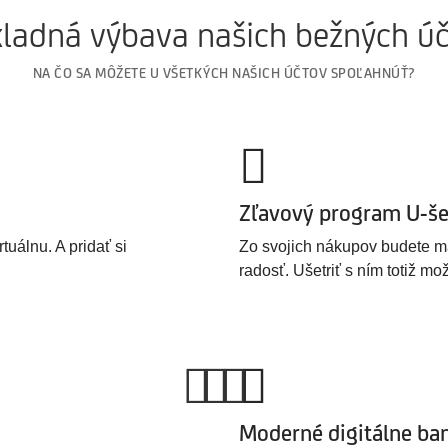
ladná výbava našich bežných ú
NA ČO SA MÔŽETE U VŠETKÝCH NAŠICH ÚČTOV SPOĽAHNÚŤ?
Zľavový program U-še
tuálnu. A pridať si
Zo svojich nákupov budete 
radosť. Ušetriť s ním totiž m
Moderné digitálne ba