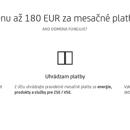
enu až 180 EUR za mesačné plat
AKO ODMENA FUNGUJE?
Uhrádzam platby
it
Z účtu uhrádzajte pravidelné mesačné platby za
energie,
Vyk
produkty a služby pre ZSE / VSE.
deb