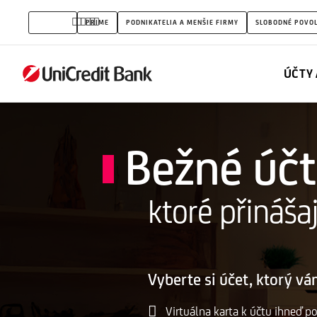
Bežné
OBČANIA
PRIME
PODNIKATELIA A MENŠIE FIRMY
SLOBODNÉ POVO
účty
-
ÚČTY 
Prehľad
Bežné účt
ktoré přináša
Vyberte si účet, ktorý v
Virtuálna karta k účtu ihneď po