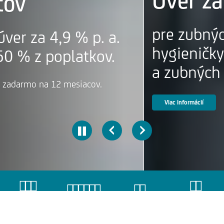
Úver za 4,9 % p.a.
pre zubných lekárov, dentálne
hygieničky
a zubných technikov
Viac informácií
POBOČKY A
INVESTIČNÁ
KONTAKTY
KURZOVÝ LÍSTOK
BANKOMATY
AKADEMIA