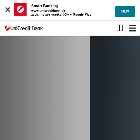
×
Smart Banking
www.unicreditbank.sk
VIEW
zadarmo pre všetky účty v Google Play
Slobodné
povolania