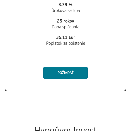
3.79
%
Úroková sadzba
25 rokov
Doba splácania
35.11 Eur
Poplatok za poistenie
POŽIADAŤ
Hypoúver Invest