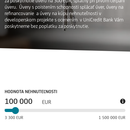
za poskytnutie úveru na 300 EUR, splatný pri prvom čerpaní
úveru. Úvery s poistením schopnosti splácať úver, úvery na
refinancovanie a úvery na kúpu nehnuteľnosti v
developerskom projekte s ocenením v UniCredit Bank Vám
poskytneme bez poplatku za poskytnutie.
HODNOTA NEHNUTEĽNOSTI
EUR
3
300
EUR
1
500
000
EUR