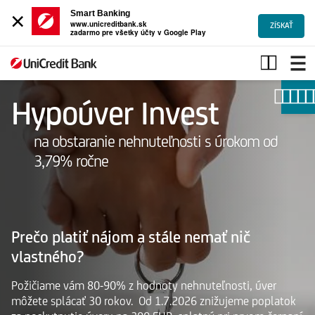
×
Smart Banking
www.unicreditbank.sk
ZÍSKAŤ
zadarmo pre všetky účty v Google Play
Hypotéka
-
hypotekárna
kalkulačka
Hypoúver Invest
na obstaranie nehnuteľnosti s úrokom od
3,79% ročne
Prečo platiť nájom a stále nemať nič
vlastného?
Požičiame vám 80-90% z hodnoty nehnuteľnosti, úver
môžete splácať 30 rokov. Od 1.7.2026 znižujeme poplatok