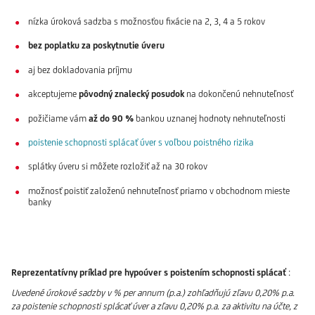
nízka úroková sadzba s možnosťou fixácie na 2, 3, 4 a 5 rokov
bez poplatku za poskytnutie úveru
aj bez dokladovania príjmu
akceptujeme
pôvodný znalecký posudok
na dokončenú nehnuteľnosť
požičiame vám
až do 90 %
bankou uznanej hodnoty nehnuteľnosti
poistenie schopnosti splácať úver s voľbou poistného rizika
splátky úveru si môžete rozložiť až na 30 rokov
možnosť poistiť založenú nehnuteľnosť priamo v obchodnom mieste
banky
Reprezentatívny príklad pre hypoúver s poistením schopnosti splácať
:
Uvedené úrokové sadzby v % per annum (p.a.) zohľadňujú zľavu 0,20% p.a.
za poistenie schopnosti splácať úver a zľavu 0,20% p.a. za
aktivitu na účte, z