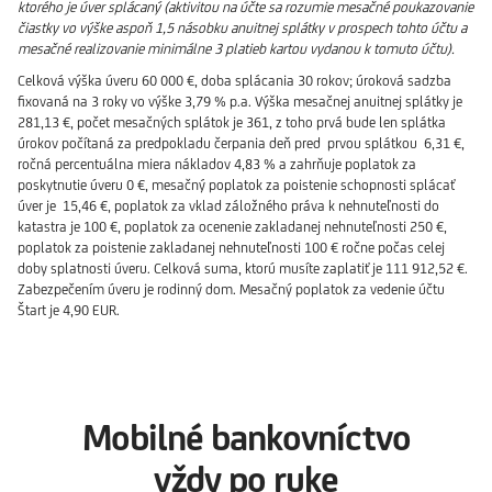
ktorého je úver splácaný (aktivitou na účte sa rozumie mesačné poukazovanie
čiastky vo výške aspoň 1,5 násobku anuitnej splátky v prospech tohto účtu a
mesačné realizovanie minimálne 3 platieb kartou vydanou k tomuto účtu).
Celková výška úveru 60 000 €, doba splácania 30 rokov; úroková sadzba
fixovaná na 3 roky vo výške 3,79 % p.a. Výška mesačnej anuitnej splátky je
281,13 €, počet mesačných splátok je 361, z toho prvá bude len splátka
úrokov počítaná za predpokladu čerpania deň pred prvou splátkou 6,31 €,
ročná percentuálna miera nákladov 4,83 % a zahrňuje poplatok za
poskytnutie úveru 0 €, mesačný poplatok za poistenie schopnosti splácať
úver je 15,46 €, poplatok za vklad záložného práva k nehnuteľnosti do
katastra je 100 €, poplatok za ocenenie zakladanej nehnuteľnosti 250 €,
poplatok za poistenie zakladanej nehnuteľnosti 100 € ročne počas celej
doby splatnosti úveru. Celková suma, ktorú musíte zaplatiť je 111 912,52 €.
Zabezpečením úveru je rodinný dom. Mesačný poplatok za vedenie účtu
Štart je 4,90 EUR.
Mobilné bankovníctvo
vždy po ruke