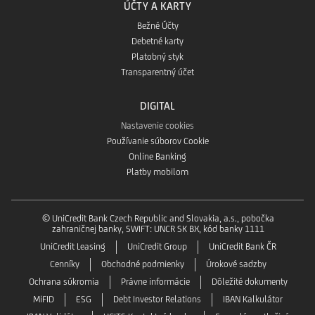
ÚČTY A KARTY
Bežné Účty
Debetné karty
Platobný styk
Transparentný účet
DIGITAL
Nastavenie cookies
Používanie súborov Cookie
Online Banking
Platby mobilom
© UniCredit Bank Czech Republic and Slovakia, a.s., pobočka
zahraničnej banky, SWIFT: UNCR SK BX, kód banky 1111
UniCredit Leasing
UniCredit Group
UniCredit Bank ČR
Cenníky
Obchodné podmienky
Úrokové sadzby
Ochrana súkromia
Právne informácie
Dôležité dokumenty
MiFID
ESG
Debt Investor Relations
IBAN Kalkulátor