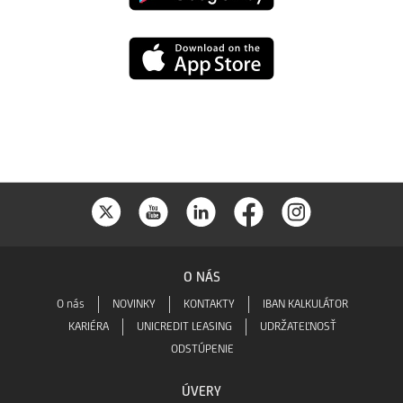
play
App
Store
O NÁS
O nás
NOVINKY
KONTAKTY
IBAN KALKULÁTOR
KARIÉRA
UNICREDIT LEASING
UDRŽATEĽNOSŤ
ODSTÚPENIE
ÚVERY