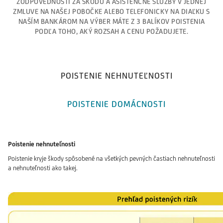
ZODPOVEDNOSTI ZA ŠKODU A ASISTENČNÉ SLUŽBY V JEDNEJ
ZMLUVE NA NAŠEJ POBOČKE ALEBO TELEFONICKY NA DIAĽKU S
NAŠÍM BANKÁROM NA VÝBER MÁTE Z 3 BALÍKOV POISTENIA
PODĽA TOHO, AKÝ ROZSAH A CENU POŽADUJETE.
POISTENIE NEHNUTEĽNOSTI
POISTENIE DOMÁCNOSTI
Poistenie nehnuteľnosti
Poistenie kryje škody spôsobené na všetkých pevných častiach nehnuteľnosti
a nehnuteľnosti ako takej.