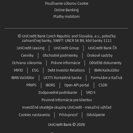
Používanie súborov Cookie
Online Banking
Platby mobilom
© UniCredit Bank Czech Republic and Slovakia, a.s., pobočka
zahraničnej banky, SWIFT: UNCR SK BX, kód banky 1111
UniCredit Leasing
UniCredit Group
UniCredit Bank ČR
Cenníky
Obchodné podmienky
Úrokové sadzby
Ochrana súkromia
Právne informácie
Dôležité dokumenty
MiFID
ESG
Debt Investor Relations
IBAN Kalkulátor
IBAN Validátor
UCITS Kontaktná banka
Formuláre a tlačivá
PRIIPS
IBORS
Open API portal
CSDR
Zodpovedné podnikanie
SRD II
Povinné informácie pre klientov
Investičné stratégie skupiny UniCredit - mesačný výhľad
Cookies nastavenia
Prístupnosť
Odstúpenie
UniCredit Bank © 2026