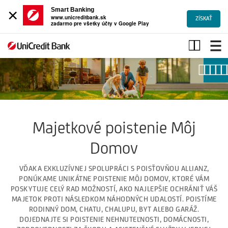
×
Smart Banking
www.unicreditbank.sk
ZÍSKAŤ
zadarmo pre všetky účty v Google Play
Majetkové
poistenie,
poistné
limity
Majetkové poistenie Môj
Domov
VĎAKA EXKLUZÍVNEJ SPOLUPRÁCI S POISŤOVŇOU ALLIANZ,
PONÚKAME UNIKÁTNE POISTENIE MÔJ DOMOV, KTORÉ VÁM
POSKYTUJE CELÝ RAD MOŽNOSTÍ, AKO NAJLEPŠIE OCHRÁNIŤ VÁŠ
MAJETOK PROTI NÁSLEDKOM NÁHODNÝCH UDALOSTÍ. POISTÍME
RODINNÝ DOM, CHATU, CHALUPU, BYT ALEBO GARÁŽ.
DOJEDNAJTE SI POISTENIE NEHNUTEĽNOSTI, DOMÁCNOSTI,