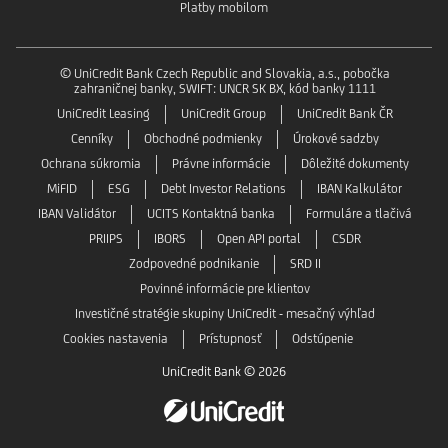
Platby mobilom
© UniCredit Bank Czech Republic and Slovakia, a.s., pobočka
zahraničnej banky, SWIFT: UNCR SK BX, kód banky 1111
UniCredit Leasing
UniCredit Group
UniCredit Bank ČR
Cenníky
Obchodné podmienky
Úrokové sadzby
Ochrana súkromia
Právne informácie
Dôležité dokumenty
MiFID
ESG
Debt Investor Relations
IBAN Kalkulátor
IBAN Validátor
UCITS Kontaktná banka
Formuláre a tlačivá
PRIIPS
IBORS
Open API portal
CSDR
Zodpovedné podnikanie
SRD II
Povinné informácie pre klientov
Investičné stratégie skupiny UniCredit - mesačný výhľad
Cookies nastavenia
Prístupnosť
Odstúpenie
UniCredit Bank © 2026