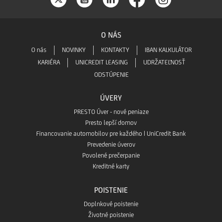
O NÁS
O nás
NOVINKY
KONTAKTY
IBAN KALKULÁTOR
KARIÉRA
UNICREDIT LEASING
UDRŽATEĽNOSŤ
ODSTÚPENIE
ÚVERY
PRESTO Úver - nové peniaze
Presto lepší domov
Financovanie automobilov pre každého | UniCredit Bank
Prevedenie úverov
Povolené prečerpanie
Kreditné karty
POISTENIE
Doplnkové poistenie
Životné poistenie