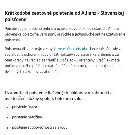
Krátkodobé cestovné poistenie od Allianz - Slovenskej
poisťovne
Poistite sa jednoducho online a užite si dovolenku bez starostí. Allianz –
Slovenská poisťovňa vám ponúka rýchle a jednoduché online uzatvorenie
poistenia.
Poisťovňa Allianz kryje v zmysle
verejného prísľubu
liečebné náklady v
súvislosti s ochorením Covid- 19, náklady súvisiace s karanténou a za
oneskorený návrat zo zahraničia v dôsledku karantény. Stačí, ak máte
počas verejného prísľubu platnú a účinnú zmluvu, kt. obsahuje poistenie
liečebných nákladov v zahraničí.
Uzatvorte si poistenie liečebných nákladov v zahraničí a
asistenčné služby spolu s balíkom rizík:
poistenie úrazu
poistenie batožiny
poistenie zodpovednosti za škodu