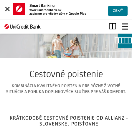
×
Smart Banking
www.unicreditbank.sk
ZÍSKAŤ
zadarmo pre všetky účty v Google Play
Cestovné
poistenie,
dojednanie
online,
poistné
limity
Cestovné poistenie
KOMBINÁCIA KVALITNÉHO POISTENIA PRE RÔZNE ŽIVOTNÉ
SITUÁCIE A PONUKA DOPLNKOVÝCH SLUŽIEB PRE VÁŠ KOMFORT.
KRÁTKODOBÉ CESTOVNÉ POISTENIE OD ALLIANZ -
SLOVENSKEJ POISŤOVNE