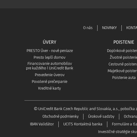
O nás
NOVINKY
KONT
ÚVERY
POISTENIE
PRESTO Úver - nové peniaze
Doplnkové poiste
Presto lepší domov
Životné poisteni
Financovanie automobilov
Cestovné poisten
pre každého | UniCredit Bank
Majetkové poisten
Prevedenie úverov
Poistenie auta
Povolené prečerpanie
Kreditné karty
© UniCredit Bank Czech Republic and Slovakia, a.s., pobočka
Obchodné podmienky
Úrokové sadzby
Ochran
IBAN Validátor
UCITS Kontaktná banka
Formuláre a tl
Investičné stratégie sk