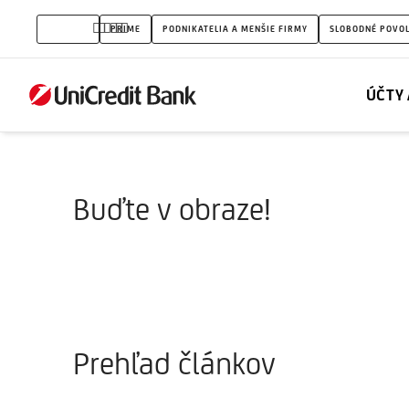
Buďte
OBČANIA
PRIME
PODNIKATELIA A MENŠIE FIRMY
SLOBODNÉ POVO
v
obraze
ÚČTY 
Buďte v obraze!
Prehľad článkov