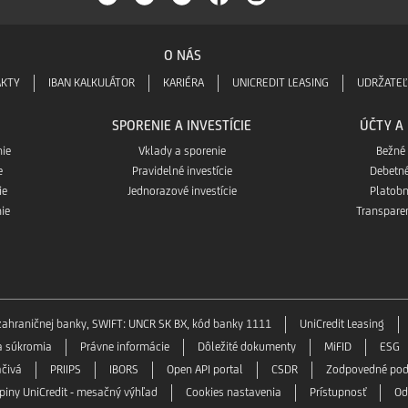
O NÁS
AKTY
IBAN KALKULÁTOR
KARIÉRA
UNICREDIT LEASING
UDRŽATE
SPORENIE A INVESTÍCIE
ÚČTY A
nie
Vklady a sporenie
Bežné
e
Pravidelné investície
Debetné
ie
Jednorazové investície
Platobn
ie
Transpare
 zahraničnej banky, SWIFT: UNCR SK BX, kód banky 1111
UniCredit Leasing
a súkromia
Právne informácie
Dôležité dokumenty
MiFID
ESG
ačivá
PRIIPS
IBORS
Open API portal
CSDR
Zodpovedné pod
upiny UniCredit - mesačný výhľad
Cookies nastavenia
Prístupnosť
Od