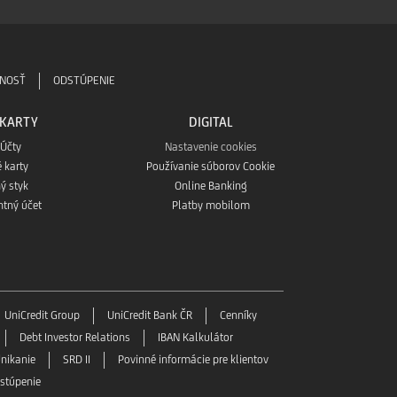
ĽNOSŤ
ODSTÚPENIE
 KARTY
DIGITAL
 Účty
Nastavenie cookies
 karty
Používanie súborov Cookie
ý styk
Online Banking
ntný účet
Platby mobilom
UniCredit Group
UniCredit Bank ČR
Cenníky
Debt Investor Relations
IBAN Kalkulátor
nikanie
SRD II
Povinné informácie pre klientov
stúpenie