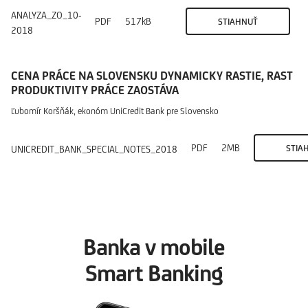
ANALYZA_ZO_10-
PDF
517kB
STIAHNUŤ
2018
CENA PRÁCE NA SLOVENSKU DYNAMICKY RASTIE, RAST
PRODUKTIVITY PRÁCE ZAOSTÁVA
Ľubomír Koršňák, ekonóm UniCredit Bank pre Slovensko
PDF
2MB
STIA
UNICREDIT_BANK_SPECIAL_NOTES_2018
Banka v mobile
Smart Banking