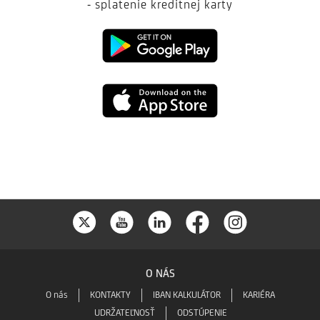
- splatenie kreditnej karty
Google
Play
App
Store
O NÁS
O nás
KONTAKTY
IBAN KALKULÁTOR
KARIÉRA
UDRŽATEĽNOSŤ
ODSTÚPENIE