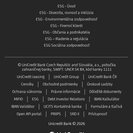
ESG - Úvod
ESG - Diverzita, rovnosť a inklúzia
ESG - Environmentálna zodpovednosť
ESG - Firemní klienti
ESG - Občania a podnikatelia
ESG – Riadenie a regulácia
ESG Sociálna zodpovednosť
© UniCredit Bank Czech Republic and Slovakia, a.s., pobočka
zahraničnej banky, SWIFT: UNCR SK BX, kód banky 1111
UniCredit Leasing
UniCredit Group
UniCredit Bank ČR
Cenníky
Obchodné podmienky
Úrokové sadzby
Ochrana súkromia
Právne informácie
Dôležité dokumenty
MiFID
ESG
Debt Investor Relations
IBAN Kalkulátor
IBAN Validátor
UCITS Kontaktná banka
Formuláre a tlačivá
Open API portal
PRIIPS
SRD II
Prístupnosť
Unicredit Bank © 2026