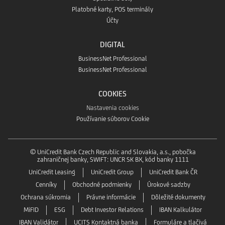
Platobné karty, POS terminály
Účty
DIGITAL
BusinessNet Professional
BusinessNet Professional
COOKIES
Nastavenia cookies
Používanie súborov Cookie
© UniCredit Bank Czech Republic and Slovakia, a.s., pobočka
zahraničnej banky, SWIFT: UNCR SK BX, kód banky 1111
UniCredit Leasing
UniCredit Group
UniCredit Bank ČR
Cenníky
Obchodné podmienky
Úrokové sadzby
Ochrana súkromia
Právne informácie
Dôležité dokumenty
MiFID
ESG
Debt Investor Relations
IBAN Kalkulátor
IBAN Validátor
UCITS Kontaktná banka
Formuláre a tlačivá