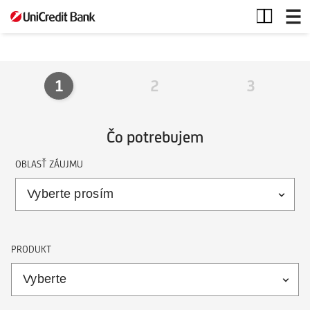
Kontaktný
formulár
1
2
3
Čo potrebujem
OBLASŤ ZÁUJMU
PRODUKT