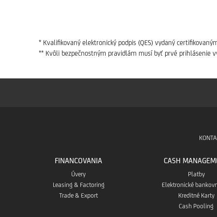
* Kvalifikovaný elektronický podpis (QES) vydaný certifikovan
** Kvôli bezpečnostným pravidlám musí byť prvé prihlásenie
KONTA
FINANCOVANIA
CASH MANAGEM
Úvery
Platby
Leasing & Factoring
Elektronické bankovn
Trade & Export
Kreditné Karty
Cash Pooling