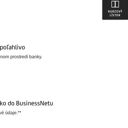
KURZOVÝ
LÍSTOK
poľahlivo
nom prostredí banky.
ako do BusinessNetu
vé údaje.**