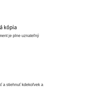
ná kópia
ent je plne uznateľný
 a stiehnuť kdekoľvek a