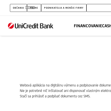
Digital
e
OBČANIA
PRIME
PODNIKATELIA A MENŠIE FIRMY
VEĽKÉ FIRMY
Document
Exchange
FINANCOVANIE
CAS
Webová aplikácia na digitálnu výmenu a podpisovanie dokume
Nie je potrebné nič inštalovať ani disponovať vlastným elekt
Stačí sa prihlásiť a podpísať dokumenty cez SMS.