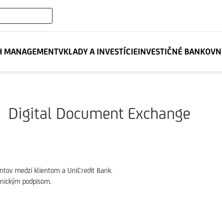
xpand_more
H MANAGEMENT
VKLADY A INVESTÍCIE
INVESTIČNÉ BANKOVN
Digital Document Exchange
ntov medzi klientom a UniCredit Bank.
ronickým podpisom.