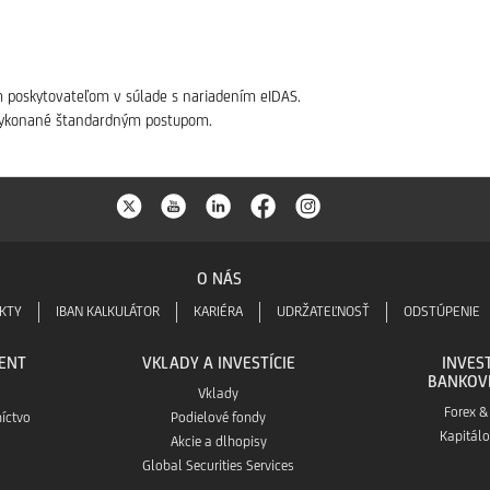
ým poskytovateľom v súlade s nariadením eIDAS.
 vykonané štandardným postupom.
O NÁS
KTY
IBAN KALKULÁTOR
KARIÉRA
UDRŽATEĽNOSŤ
ODSTÚPENIE
ENT
VKLADY A INVESTÍCIE
INVES
BANKOV
Vklady
Forex &
íctvo
Podielové fondy
Kapitálo
Akcie a dlhopisy
Global Securities Services