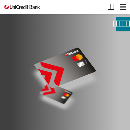
Debetné
karty