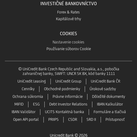
INVESTIČNÉ BANKOVNÍCTVO
Forex & Rates
Kapitálové trhy
COOKIES
Nastavenie cookies
Používanie súborov Cookie
© UniCredit Bank Czech Republic and Slovakia, a.s., pobočka
zahraničnej banky, SWIFT: UNCR SK BX, kód banky 1111
UniCredit Leasing
UniCredit Group
UniCredit Bank ČR
Cenníky
Obchodné podmienky
Úrokové sadzby
Ochrana súkromia
Právne informácie
Dôležité dokumenty
MiFID
ESG
Debt Investor Relations
IBAN Kalkulátor
IBAN Validátor
UCITS Kontaktná banka
Formuláre a tlačivá
Open API portal
PRIIPS
CSDR
SRD II
Prístupnosť
Unicredit Bank © 2026