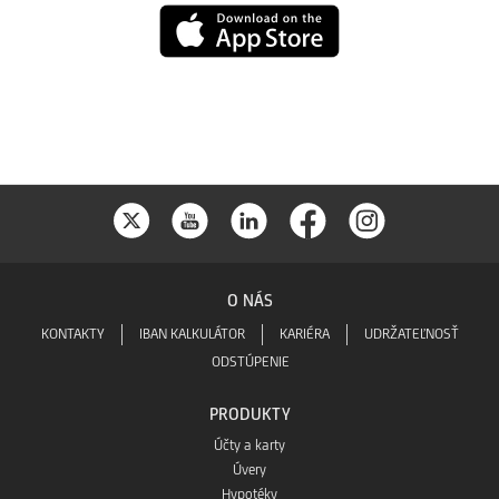
Play
App
Store
O NÁS
KONTAKTY
IBAN KALKULÁTOR
KARIÉRA
UDRŽATEĽNOSŤ
ODSTÚPENIE
PRODUKTY
Účty a karty
Úvery
Hypotéky