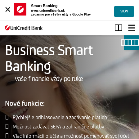
×
Smart Banking
www.unicreditbank.sk
VIEW
zadarmo pre všetky účty v Google Play
Business
Smart
banking
Business Smart
Banking
vaše financie vždy po ruke
Nové funkcie:
Rýchlejšie prihlasovanie a zadávanie platieb
Možnosť zadávať SEPA a zahraničné platby
Viac informácií o účte a možnosť pomenovať svoj účet