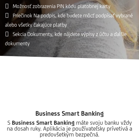
Možnosť zobrazenia PIN kódu platobnej karty
Priečinok Na podpis, kde budete môcť podpísať vybrané
alebo všetky čakajúce platby
Sekcia Dokumenty, kde nájdete výpisy z účtu a ďalšie
dokumenty
Business Smart Banking
S
Business Smart Banking
máte svoju banku vždy
na dosah ruky. Aplikácia je používateľsky prívetivá a
predovšetkým bezpečná.