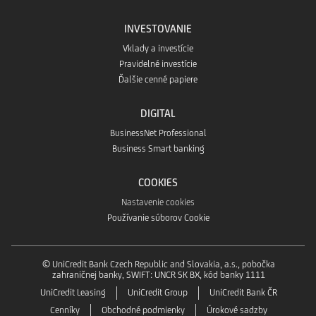
INVESTOVANIE
Vklady a investície
Pravidelné investície
Ďalšie cenné papiere
DIGITAL
BusinessNet Professional
Business Smart banking
COOKIES
Nastavenie cookies
Používanie súborov Cookie
© UniCredit Bank Czech Republic and Slovakia, a.s., pobočka
zahraničnej banky, SWIFT: UNCR SK BX, kód banky 1111
UniCredit Leasing
UniCredit Group
UniCredit Bank ČR
Cenníky
Obchodné podmienky
Úrokové sadzby