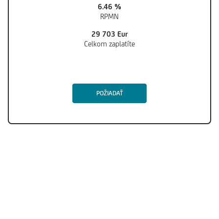
6.46
%
RPMN
29
703
Eur
Celkom zaplatíte
POŽIADAŤ