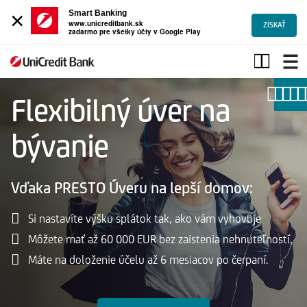
×
Smart Banking
www.unicreditbank.sk
ZÍSKAŤ
zadarmo pre všetky účty v Google Play
PRESTO
lepší
domov
|
Flexibilný úver na
UniCredit
Bank
bývanie
Vďaka PRESTO Úveru na lepší domov:
Si nastavíte výšku splátok tak, ako vám vyhovuje
Môžete mať až 60 000 EUR bez zaistenia nehnuteľností,
Máte na doloženie účelu až 6 mesiacov po čerpaní.