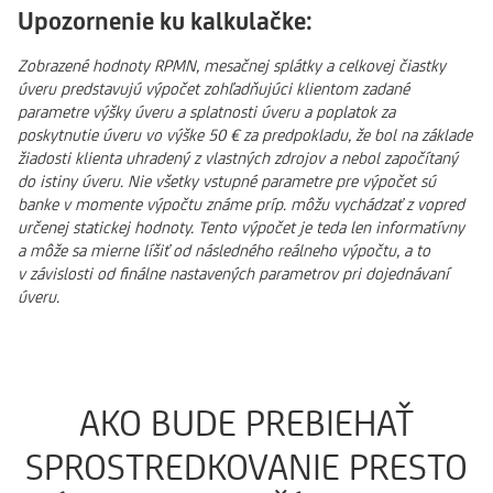
Upozornenie ku kalkulačke:
Zobrazené hodnoty RPMN, mesačnej splátky a celkovej čiastky
úveru predstavujú výpočet zohľadňujúci klientom zadané
parametre výšky úveru a splatnosti úveru a poplatok za
poskytnutie úveru vo výške 50 € za predpokladu, že bol na základe
žiadosti klienta uhradený z vlastných zdrojov a nebol započítaný
do istiny úveru. Nie všetky vstupné parametre pre výpočet sú
banke v momente výpočtu známe príp. môžu vychádzať z vopred
určenej statickej hodnoty. Tento výpočet je teda len informatívny
a môže sa mierne líšiť od následného reálneho výpočtu, a to
v závislosti od finálne nastavených parametrov pri dojednávaní
úveru.
AKO BUDE PREBIEHAŤ
SPROSTREDKOVANIE PRESTO