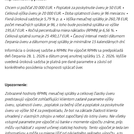
Chcem si požičať 20 000 EUR. • Poplatok za poskytnutie úveru je 50 EUR. •
Celková výška úveru je 20 000 EUR. • Doba splatnosti úveru je 96 mesiacov. •
Fixná úroková sadzba je 5,79 % p. a. • Výška mesačnej splátky je 260,78 EUR,
počet mesačných splátok je 96, z toho bude posledná splátka vo výške
195,67 EUR. • Ročná percentuálna miera nákladov (RPMN) je 6,56 %. •
Celková splatná suma je 25 490,17 EUR. • Časový interval medzi dátumom
čerpania úveru a dátumom prvej splátky je minimálne 15 kalendárnych dní.
Informácia o úrokovej sadzbe a RPMN: Pre výpočet RPMN sa predpokladá
deň čerpania 28. 1. 2026 a dátum prvej anuitnej splátky 15. 2. 2026. Vyššie
uvedená úroková sadzba je platná pre dané parametre a závisí od
konkrétneho posúdenia schopnosti splácať úver.
Upozornenie:
Zobrazené hodnoty RPMN, mesačnej splátky a celkovej čiastky úveru
predstavujú výpočet zohľadňujúci klientom zadané parametre výšky
úveru, splatnosti úveru , poplatok za bežný účet a poplatok za poskytnutie
úveru vo výške 50 € za predpokladu, že bol na základe žiadosti klienta
uhradený z vlastných zdrojov a nebol započítaný do istiny úveru. Nie všetky
vstupné parametre pre výpočet sú banke v momente výpočtu známe, príp.
môžu vychádzať z vopred určenej statickej hodnoty. Tento výpočet je teda len
informatívny a môže sa mierne líšiť od následného reálneho výpočtu, a to