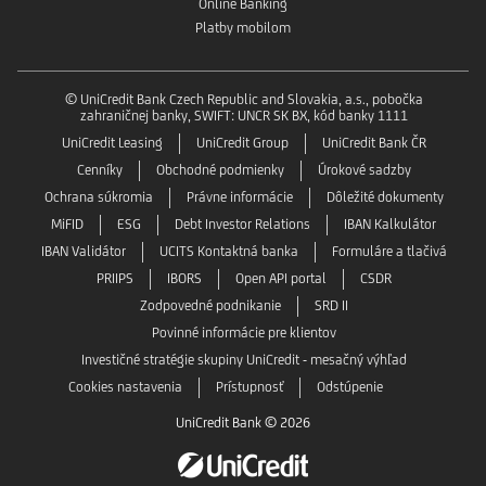
Online Banking
Platby mobilom
© UniCredit Bank Czech Republic and Slovakia, a.s., pobočka
zahraničnej banky, SWIFT: UNCR SK BX, kód banky 1111
UniCredit Leasing
UniCredit Group
UniCredit Bank ČR
Cenníky
Obchodné podmienky
Úrokové sadzby
Ochrana súkromia
Právne informácie
Dôležité dokumenty
MiFID
ESG
Debt Investor Relations
IBAN Kalkulátor
IBAN Validátor
UCITS Kontaktná banka
Formuláre a tlačivá
PRIIPS
IBORS
Open API portal
CSDR
Zodpovedné podnikanie
SRD II
Povinné informácie pre klientov
Investičné stratégie skupiny UniCredit - mesačný výhľad
Cookies nastavenia
Prístupnosť
Odstúpenie
UniCredit Bank © 2026