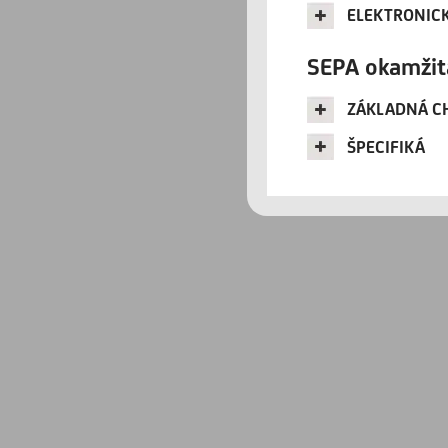
ELEKTRONIC
SEPA okamžit
ZÁKLADNÁ C
ŠPECIFIKÁ