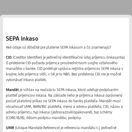
SEPA inkaso
Aké údaje sú dôležité pre platenie SEPA inkasom a čo znamenajú?
CID
(Creditor Identifier) je jedinečný identifikačný údaj príjemcu (inkasanta).
O pridelenie CID požiada príjemca prostredníctvom svojho vzťahového
manažéra v banke. CID prideľuje správca registra príjemcov SEPA inkasa v
krajine, kde príjemca sídli, v SR je to NBS. Bez pridelenia CID nie je možné
vykonávať inkaso platieb.
Mandát
je súhlas na realizáciu SEPA inkasa, ktorý udeľuje podpísaním
platiteľ príjemcovi inkasa. Na základe neho je príjemca inkasa oprávnený
poslať platobný príkaz na SEPA inkaso do banky platiteľa. Mandát musí
obsahovať UMR, IBAN/BIC platiteľa, meno a adresu platiteľa, CID, názov a
adresu príjemcu, typ inkasa (jednorazové/opakované), typ schémy
(CORE/B2B), dátum podpisu mandátu, podpisy.
UMR
(Unique Mandate Reference) je referencia mandátu t.j. jedinečné