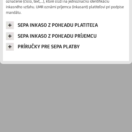
označenie (číslo, text,...), ktoré slúži na jednoznačnú identifikáciu
inkasného vzťahu. UMR oznámi príjemca (inkasant) platiteľovi pri podpise
mandátu.
SEPA INKASO Z POHĽADU PLATITEĽA
SEPA INKASO Z POHĽADU PRÍJEMCU
PRÍRUČKY PRE SEPA PLATBY