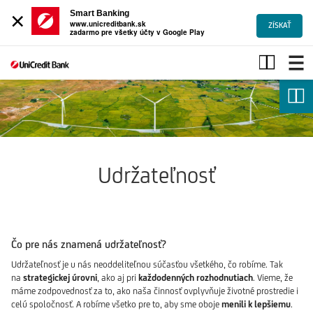
×
Smart Banking
www.unicreditbank.sk
ZÍSKAŤ
zadarmo pre všetky účty v Google Play
ESG
-
Úvod
Udržateľnosť
Čo pre nás znamená udržateľnosť?
Udržateľnosť je u nás neoddeliteľnou súčasťou všetkého, čo robíme. Tak
na
strategickej úrovni
, ako aj pri
každodenných rozhodnutiach
. Vieme, že
máme zodpovednosť za to, ako naša činnosť ovplyvňuje životné prostredie i
celú spoločnosť. A robíme všetko pre to, aby sme oboje
menili k lepšiemu
.