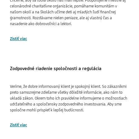
Chceme, aby sa ľudia okolo nás mali lepšie. Podporujeme miestne aj
celonárodné charitatívne organizácie, pomáhame komunitám v
našom okolí a na školách učíme deti aj mladých ľudí finančnej
gramotnosti. Rozdávame nielen peniaze, ale aj vlastný čas a
nasadenie ako dobrovoľníci a lektori.
Zistiť viac
Zodpovedné riadenie spoločnosti a regulácia
Veríme, že dobre informovaný klient je spokojný klient. So zákazníkmi
preto samozrejme zdieľame všetky dôležité informácie, ako nám to
ukladá zákon. Okrem toho ich pravidelne informujeme o možnostiach
udržateľného a spoločensky zodpovedného investovania. Aby sme
spoločne mohli prispieť k lepšej budúcnosti.
Zistiť viac