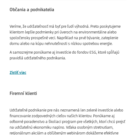
Občania a podnikatelia
Veríme, že udržateľnosť má byť pre ľudí výhodná. Preto poskytujeme
klientom lepšie podmienky pri úveroch na environmentálne alebo
spoločensky prospešné veci. Napríklad na prvé bývanie, zateplenie
domu alebo na kúpu nehnuteľnosti s nízkou spotrebou energie.
A samozrejme ponúkame aj investície do fondov ESG, ktoré spĺňajú
pravidlá udržateľného podnikania.
Zistiť viac
Firemní klienti
Udržateľné podnikanie pre nás neznamená len zelené investície alebo
financovanie zodpovedných cieľov našich klientov. Ponúkame aj
odborné poradenstvo a školiaci program pre všetkých, ktorí chcú prejsť
na udržateľnú ekonomiku naplno. Vďaka osobným stretnutiam,
regionálnym akciám a obľúbeným webinárom dokážeme efektívne