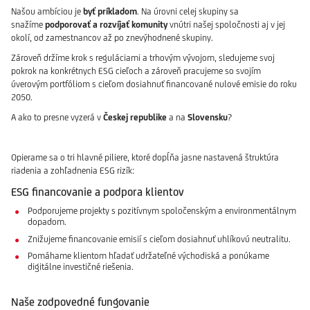
Našou ambíciou je
byť
príkladom
. Na úrovni celej skupiny sa
snažíme
podporovať a rozvíjať komunity
vnútri našej spoločnosti aj v jej
okolí, od zamestnancov až po znevýhodnené skupiny.
Zároveň držíme krok s reguláciami a trhovým vývojom, sledujeme svoj
pokrok na konkrétnych ESG cieľoch a zároveň pracujeme so svojím
úverovým portfóliom s cieľom dosiahnuť financované nulové emisie do roku
2050.
A ako to presne vyzerá v
Českej
republike
a na
Slovensku
?
Opierame sa o tri hlavné piliere, ktoré dopĺňa jasne nastavená štruktúra
riadenia a zohľadnenia ESG rizík:
ESG financovanie a podpora klientov
Podporujeme projekty s pozitívnym spoločenským a environmentálnym
dopadom.
Znižujeme financovanie emisií s cieľom dosiahnuť uhlíkovú neutralitu.
Pomáhame klientom hľadať udržateľné východiská a ponúkame
digitálne investičné riešenia.
Naše zodpovedné fungovanie