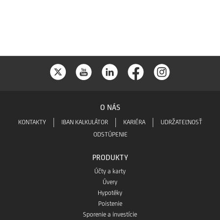
Store
O NÁS
KONTAKTY
IBAN KALKULÁTOR
KARIÉRA
UDRŽATEĽNOSŤ
ODSTÚPENIE
PRODUKTY
Účty a karty
Úvery
Hypotéky
Poistenie
Sporenie a investície