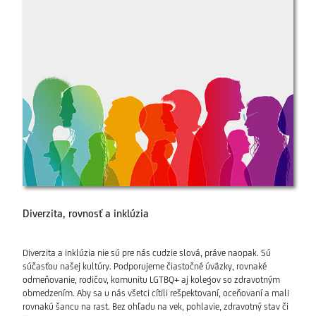
Diverzita, rovnosť a inklúzia
Diverzita a inklúzia nie sú pre nás cudzie slová, práve naopak. Sú
súčasťou našej kultúry. Podporujeme čiastočné úväzky, rovnaké
odmeňovanie, rodičov, komunitu LGTBQ+ aj kolegov so zdravotným
obmedzením. Aby sa u nás všetci cítili rešpektovaní, oceňovaní a mali
rovnakú šancu na rast. Bez ohľadu na vek, pohlavie, zdravotný stav či