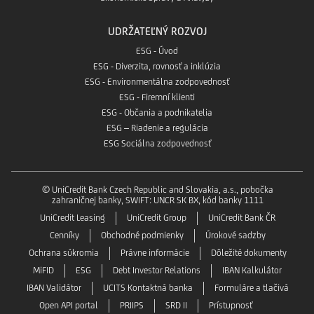
UDRŽATEĽNÝ ROZVOJ
ESG - Úvod
ESG - Diverzita, rovnosť a inklúzia
ESG - Environmentálna zodpovednosť
ESG - Firemní klienti
ESG - Občania a podnikatelia
ESG – Riadenie a regulácia
ESG Sociálna zodpovednosť
© UniCredit Bank Czech Republic and Slovakia, a.s., pobočka
zahraničnej banky, SWIFT: UNCR SK BX, kód banky 1111
UniCredit Leasing
UniCredit Group
UniCredit Bank ČR
Cenníky
Obchodné podmienky
Úrokové sadzby
Ochrana súkromia
Právne informácie
Dôležité dokumenty
MiFID
ESG
Debt Investor Relations
IBAN Kalkulátor
IBAN Validátor
UCITS Kontaktná banka
Formuláre a tlačivá
Open API portal
PRIIPS
SRD II
Prístupnosť