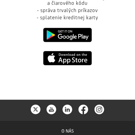
a čiarového kódu
- správa trvalých príkazov
- splatenie kreditnej karty
Google
Play
App
Store
O NÁS