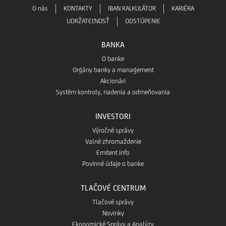
O nás
KONTAKTY
IBAN KALKULÁTOR
KARIÉRA
UDRŽATEĽNOSŤ
ODSTÚPENIE
BANKA
O banke
Orgány banky a management
Akcionári
Systém kontroly, riadenia a odmeňovania
INVESTORI
Výročné správy
Valné zhromaždenie
Emitent Info
Povinné údaje o banke
TLAČOVÉ CENTRUM
Tlačové správy
Novinky
Ekonomické Správy a Analýzy